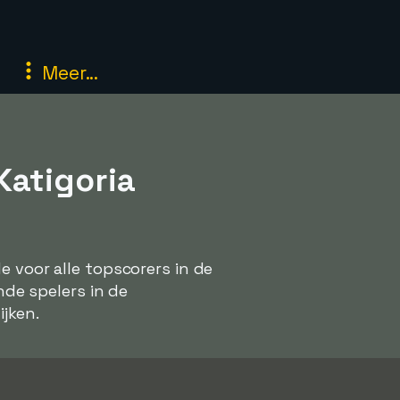
Meer...
Katigoria
e voor alle topscorers in de
nde spelers in de
ijken.