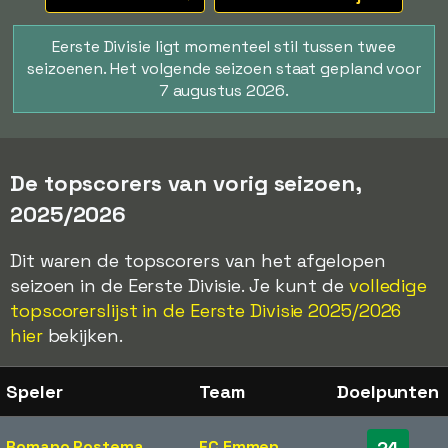
Eerste Divisie ligt momenteel stil tussen twee
seizoenen. Het volgende seizoen staat gepland voor
7 augustus 2026.
De topscorers van vorig seizoen,
2025/2026
Dit waren de topscorers van het afgelopen
seizoen in de Eerste Divisie. Je kunt de
volledige
topscorerslijst in de Eerste Divisie 2025/2026
hier
bekijken.
Speler
Team
Doelpunten
Romano Postema
FC Emmen
24