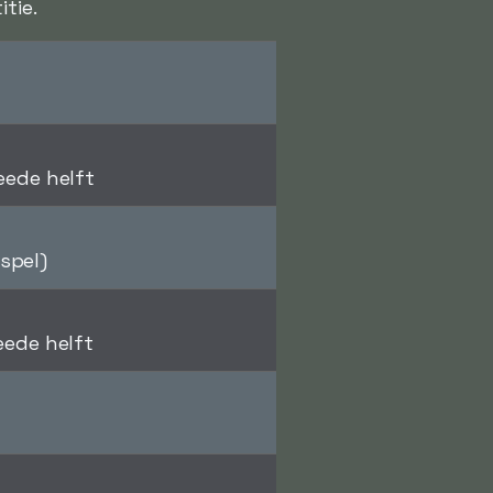
tie.
eede helft
kspel)
eede helft