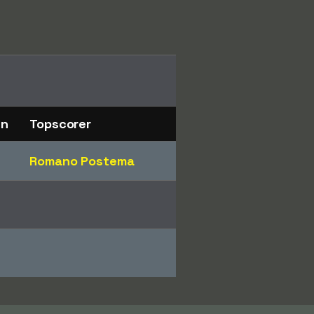
en
Topscorer
Romano Postema