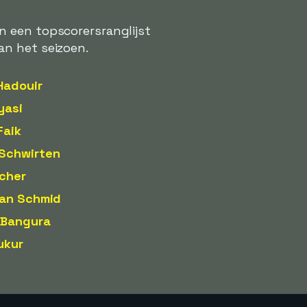
n een topscorersranglijst
an het seizoen.
Hadouir
yasi
Faik
Schwirten
cher
ian Schmid
 Bangura
ukur