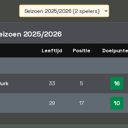
eizoen 2025/2026
Leeftijd
Positie
Doelpunt
16
Hurk
33
5
10
29
17