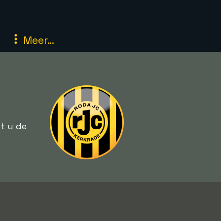
Meer...
dt u de