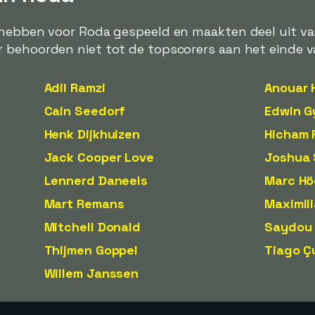
 hebben voor Roda gespeeld en maakten deel uit va
 behoorden niet tot de topscorers aan het einde v
Adil Ramzi
Anouar 
Cain Seedorf
Edwin G
Henk Dijkhuizen
Hicham 
Jack Cooper Love
Joshua 
Lennerd Daneels
Marc Hö
Mart Remans
Maximil
Mitchell Donald
Saydou
Thijmen Goppel
Tiago Ç
Willem Janssen