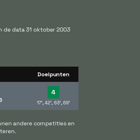
n de data 31 oktober 2003
Doelpunten
4
6
17', 42', 63', 69'
unnen andere competities en
teren.