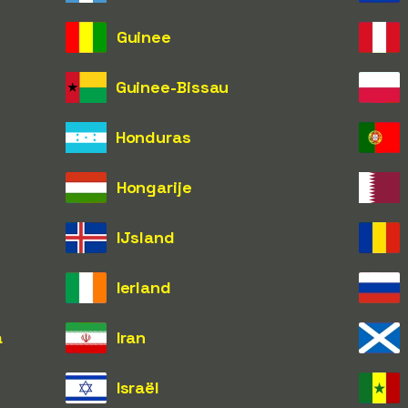
Guinee
Guinee-Bissau
Honduras
Hongarije
IJsland
Ierland
a
Iran
Israël