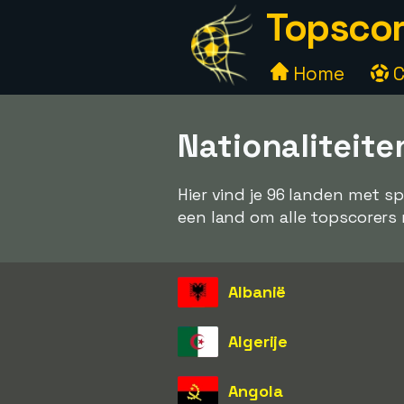
Topscor
Home
C
Nationaliteite
Hier vind je 96 landen met s
een land om alle topscorers m
Albanië
Algerije
Angola