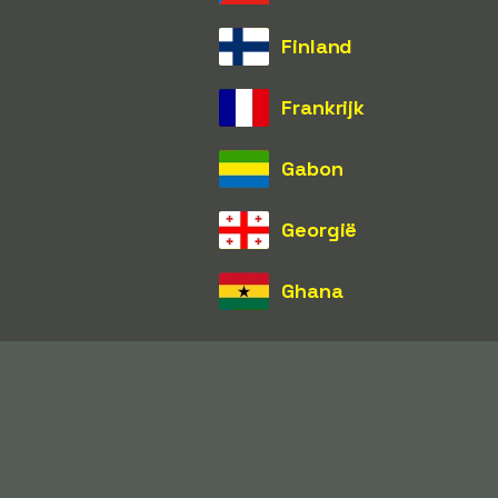
Finland
Frankrijk
Gabon
Georgië
Ghana