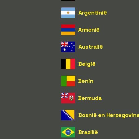
Argentinië
Armenië
Australië
België
Benin
Bermuda
Bosnië en Herzegovin
Brazilië