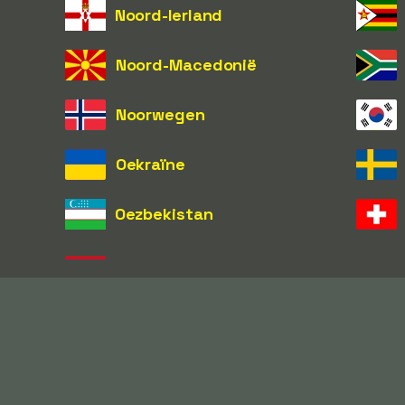
Noord-Ierland
Noord-Macedonië
Noorwegen
Oekraïne
Oezbekistan