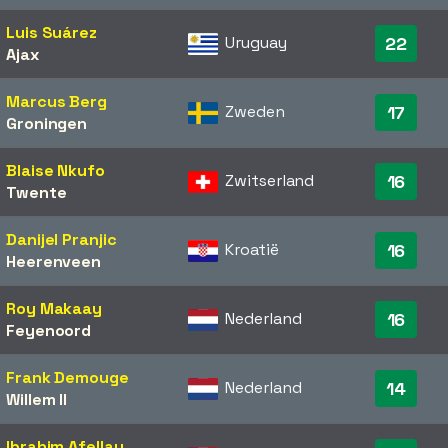
Luis Suárez
Uruguay
22
Ajax
Marcus Berg
Zweden
17
Groningen
Blaise Nkufo
Zwitserland
16
Twente
Danijel Pranjic
Kroatië
16
Heerenveen
Roy Makaay
Nederland
16
Feyenoord
Frank Demouge
Nederland
14
Willem II
Ibrahim Afellay