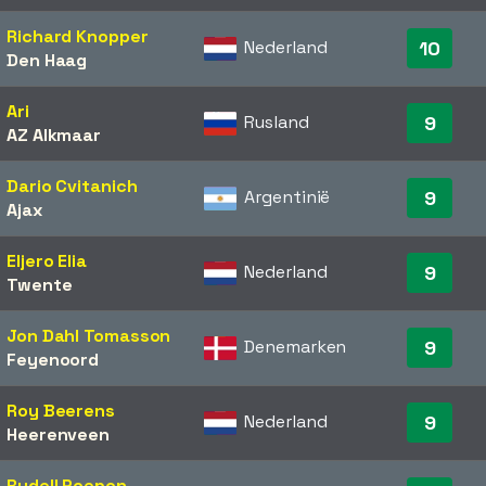
Richard Knopper
Nederland
10
Den Haag
Ari
Rusland
9
AZ Alkmaar
Dario Cvitanich
Argentinië
9
Ajax
Eljero Elia
Nederland
9
Twente
Jon Dahl Tomasson
Denemarken
9
Feyenoord
Roy Beerens
Nederland
9
Heerenveen
Rydell Poepon