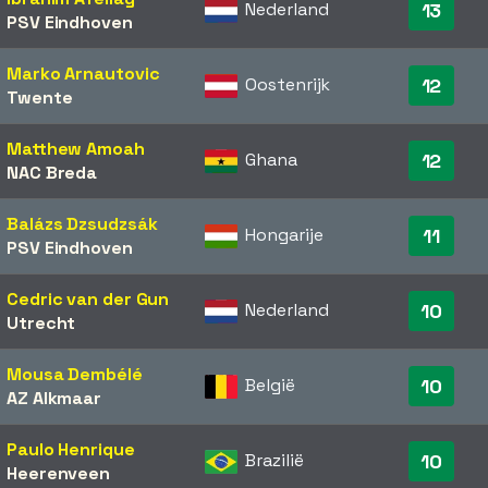
Nederland
13
PSV Eindhoven
Marko Arnautovic
Oostenrijk
12
Twente
Matthew Amoah
Ghana
12
NAC Breda
Balázs Dzsudzsák
Hongarije
11
PSV Eindhoven
Cedric van der Gun
Nederland
10
Utrecht
Mousa Dembélé
België
10
AZ Alkmaar
Paulo Henrique
Brazilië
10
Heerenveen