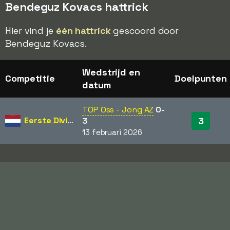
Bendeguz Kovacs hattrick
Hier vind je
één hattrick
gescoord door
Bendeguz Kovacs.
Wedstrijd en
Competitie
Doelpunten
datum
TOP Oss - Jong AZ
0-
Eerste Divisie
3
3
13 februari 2026