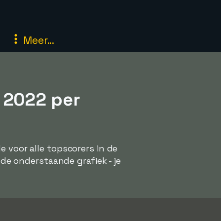
Meer...
 2022 per
e voor alle topscorers in de
 de onderstaande grafiek - je