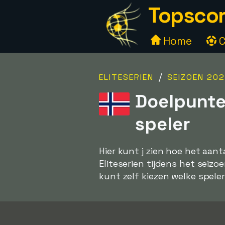
Topscor
Home
C
/
ELITESERIEN
SEIZOEN 20
Doelpunte
speler
Hier kunt j zien hoe het aan
Eliteserien tijdens het seizo
kunt zelf kiezen welke spelers