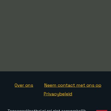
Over ons
Neem contact met ons op
Privacybeleid
TopscorerVoetbal.nl zal niet aansprakelijk