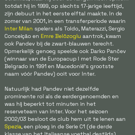
totdat hij in 1999, op slechts 17-jarige leeftijd,
zijn debuut in het eerste elftal maakte. In de
zomer van 2001, in een transferperiode waarin
Inter Milan
spelers als Toldo, Materazzi, Sergio
Conceição en
Emre Belözoglu
aantrok, kwam
ook Pandev bij de zwart-blauwen terecht.
Opmerkelijk genoeg speelde ook Darko Pančev
(winnaar van de Europacup I met Rode Ster
Belgrado in 1991 en Macedonië's grootste
naam vóór Pandev) ooit voor Inter.
Natuurlijk had Pandev niet dezelfde
prominente rol als de eerdergenoemden en
was hij beperkt tot minuten in het
reserveteam van Inter. Voor het seizoen
2002/03 besloot de club hem uit te lenen aan
Spezia
, een ploeg in de Serie C1 (de derde
klasse van het Italiaanse voetbal destijds),