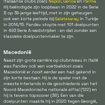
Italiaanse clubs zoals
Napoli
,
Genoa
en
Parma
Hij beëindigde zijn loopbaan in 2022 in de Serie
B op 39-jarige leeftijd, met in zijn geheugen
ook een korte periode bij
Galatasaray
in Turkije
in 2014/15. Pandev stopte met 101 doelpunten
in 493 Serie A-wedstrijden - en dat zonder een
klassieke doelpuntenmaker te zijn.
Macedonië
Naast zijn grote carrière op clubniveau in Italië
was Pandev ook een voetbalidool zoals
Macedonië er nooit eerder een had gekend in
zijn korte bestaan. Hij is de speler met de
meeste interlands in de geschiedenis van het
Noord-Macedonische nationale elftal (122) en
hij is tevens topscorer (38). Een van die
doelpunten maakte hij in 2020 tegen Georgië,