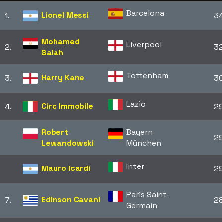
Barcelona
Lionel Messi
1.
3
Mohamed
Liverpool
2.
3
Salah
Tottenham
Harry Kane
3.
3
Lazio
Ciro Immobile
4.
2
Robert
Bayern
2
Lewandowski
München
Inter
Mauro Icardi
2
Paris Saint-
Edinson Cavani
7.
2
Germain