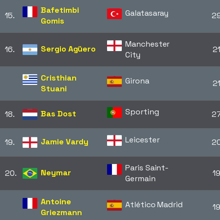
Bafetimbi
Galatasaray
15.
2
Gomis
Manchester
Sergio Agüero
16.
2
City
Cristhian
Girona
2
Stuani
Sporting
Bas Dost
18.
2
Leicester
Jamie Vardy
19.
2
Paris Saint-
Neymar
20.
1
Germain
Antoine
Atlético Madrid
1
Griezmann