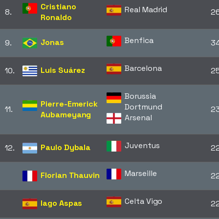
Cristiano
Real Madrid
8.
2
Ronaldo
Benfica
Jonas
9.
3
Barcelona
Luis Suárez
10.
2
Borussia
Pierre-Emerick
Dortmund
11.
2
Aubameyang
Arsenal
Juventus
Paulo Dybala
12.
2
Marseille
Florian Thauvin
2
Celta Vigo
Iago Aspas
2