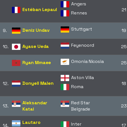
Angers
Estéban Lepaul
21
Rennes
Stuttgart
Deniz Undav
9.
19
Feyenoord
Ayase Ueda
10.
25
Omonia Nicosia
Ryan Mmaee
25
Aston Villa
Donyell Malen
12.
18
Roma
Aleksandar
Red Star
13.
23
Katai
Belgrade
Lautaro
Inter
14.
17