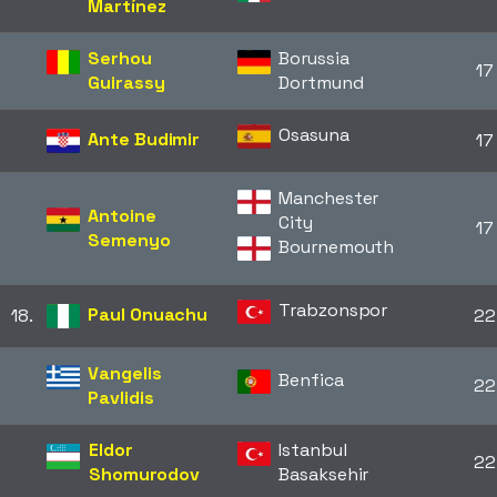
Martínez
Serhou
Borussia
17
Guirassy
Dortmund
Osasuna
Ante Budimir
17
Manchester
Antoine
City
17
Semenyo
Bournemouth
Trabzonspor
Paul Onuachu
18.
22
Vangelis
Benfica
22
Pavlidis
Eldor
Istanbul
22
Shomurodov
Basaksehir