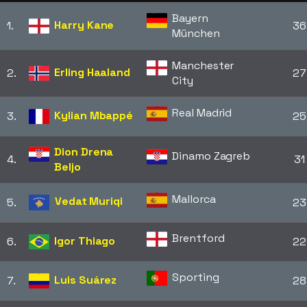
Bayern
Harry Kane
1.
36
München
Manchester
Erling Haaland
2.
27
City
Real Madrid
Kylian Mbappé
3.
25
Dion Drena
Dinamo Zagreb
4.
31
Beljo
Mallorca
Vedat Muriqi
5.
23
Brentford
Igor Thiago
6.
22
Sporting
Luis Suárez
7.
28