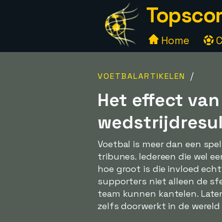
Topscor
Home
C
/
VOETBALARTIKELEN
Het effect va
wedstrijdresu
Voetbal is meer dan een spell
tribunes. Iedereen die wel e
hoe groot is die invloed ec
supporters niet alleen de sf
team kunnen kantelen. Late
zelfs doorwerkt in de werel