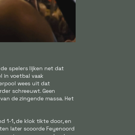
 de spelers lijken net dat
l in voetbal vaak
erpool wees uit dat
arder schreeuwt. Geen
e van de zingende massa. Het
 1-1, de klok tikte door, en
uten later scoorde Feyenoord