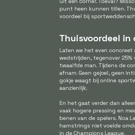
uit een corner. Toeval? Mis
punt heen kunnen tillen. Th
voordeel bij sportweddensc
Thuisvoordeel in 
Laten we het even concreet 
wedstrijden, tegenover 25% vo
twaalfde man. Tijdens de co
afnam. Geen gejoel, geen int
gokje waagt bij online spo
aanzienlijk.
En het gaat verder dan allee
vaak hogere pressing en meer 
benen van de spelers. Noa La
hamstrings niet voelde omda
in de Champions League.