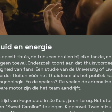
luid en energie
m speelt thuis, de tribunes brullen bij elke tackle, en
is geen toeval. Onderzoek toont aan dat thuisvoordee
eid van fans. Een studie van de University of Liv
rder fluiten vóór het thuisteam als het publiek h
sychologie. En de spelers? Die voelen de adrenalin
are motor zijn die het team aandrijft.
ijd van Feyenoord in De Kuip, jaren terug. Het stond
on "Sweet Caroline" te zingen. Kippenvel. Twee min