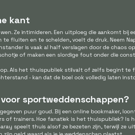
he kant
en. Ze intimideren. Een uitploeg die aankomt bij e
e fluiten en te schelden, voelt de druk. Neem Napo
tander is vaak al half verslagen door de chaos op
 schotje of maken een slordige fout onder die const
p. Als het thuispubliek stilvalt of zelfs begint te
chterstand - kan dat de boel ook volledig laten inst
t voor sportweddenschappen?
 gegeven puur goud. Bij een online bookmaker, loon
rs of trainers. Hoe fanatiek is het thuispubliek? Is
aray speelt thuis alsof ze bezeten zijn, terwijl ze 
n zijn geld waard als je je weddenschap plaatst.