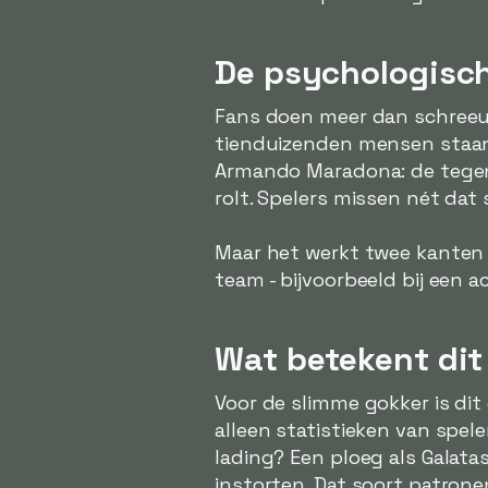
De psychologisc
Fans doen meer dan schreeuw
tienduizenden mensen staan t
Armando Maradona: de tegens
rolt. Spelers missen nét dat
Maar het werkt twee kanten o
team - bijvoorbeeld bij een a
Wat betekent di
Voor de slimme gokker is dit
alleen statistieken van spele
lading? Een ploeg als Galatas
instorten. Dat soort patrone