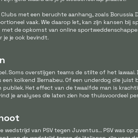
Clubs met een beruchte aanhang, zoals Borussia
ortioneel vaak. Wie daarop let, kan zijn kansen bi
n met de opkomst van online sportweddenschappen 
 je je ook bevindt.
en
mpel. Soms overstijgen teams de stilte of het lawaai
s een kolkend Bernabeu. Of een underdog die juist 
 publiek. Het effect van de twaalfde man is kracht
ind je analyses die laten zien hoe thuisvoordeel per
 noot
wedstrijd van PSV tegen Juventus... PSV was op zi
t van de wedstrijd tegen de Italianen, rijp voor d