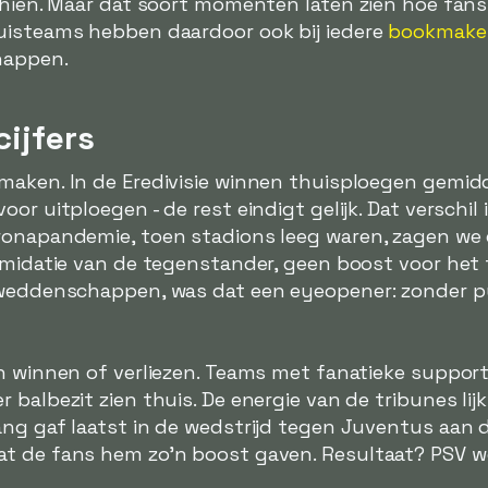
schien. Maar dat soort momenten laten zien hoe fan
uisteams hebben daardoor ook bij iedere
bookmaker
happen.
cijfers
maken. In de Eredivisie winnen thuisploegen gemid
or uitploegen - de rest eindigt gelijk. Dat verschil
ronapandemie, toen stadions leeg waren, zagen we 
imidatie van de tegenstander, geen boost voor het 
rtweddenschappen, was dat een eyeopener: zonder p
n winnen of verliezen. Teams met fanatieke supporte
balbezit zien thuis. De energie van de tribunes lijk
ng gaf laatst in de wedstrijd tegen Juventus aan da
t de fans hem zo'n boost gaven. Resultaat? PSV w