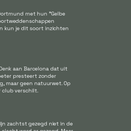
 Dortmund met hun "Gelbe
j sportweddenschappen
kun je dit soort inzichten
. Denk aan Barcelona dat uit
beter presteert zonder
ig, maar geen natuurwet. Op
 club verschilt.
jn zachtst gezegd niet in de
e slacht werd er gezegd. Maar