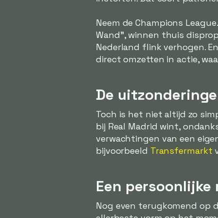
Neem de Champions League. 
Wand", winnen thuis disprop
Nederland flink verhogen. E
direct omzetten in actie, waar
De uitzondering
Toch is het niet altijd zo si
bij Real Madrid wint, ondank
verwachtingen van een eigen
bijvoorbeeld
Transfermarkt
v
Een persoonlijke
Nog even terugkomend op de 
allerbeste vorm op het momen