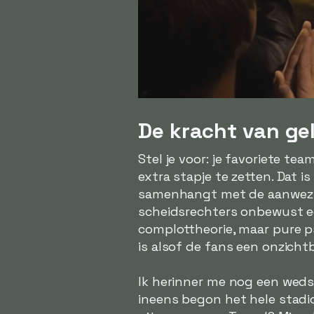
De kracht van ge
Stel je voor: je favoriete tea
extra stapje te zetten. Dat 
samenhangt met de aanwezigh
scheidsrechters onbewust ee
complottheorie, maar pure p
is alsof de fans een onzichtb
Ik herinner me nog een wedstr
ineens begon het hele stadi