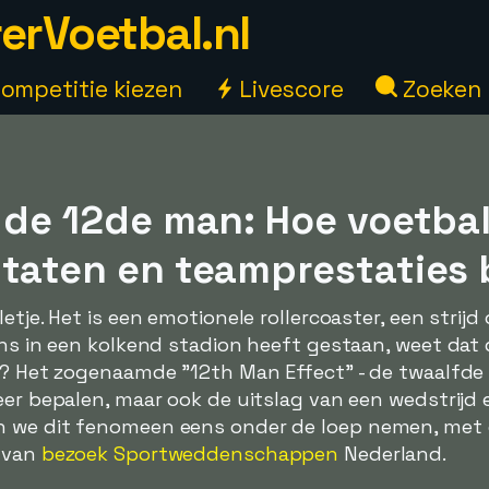
erVoetbal.nl
ompetitie kiezen
Livescore
Zoeken
n de 12de man: Hoe voetba
ltaten en teamprestaties
etje. Het is een emotionele rollercoaster, een strijd
ens in een kolkend stadion heeft gestaan, weet dat 
ht? Het zogenaamde "12th Man Effect" - de twaalfde
eer bepalen, maar ook de uitslag van een wedstrijd 
n we dit fenomeen eens onder de loep nemen, met 
d van
bezoek Sportweddenschappen
Nederland.