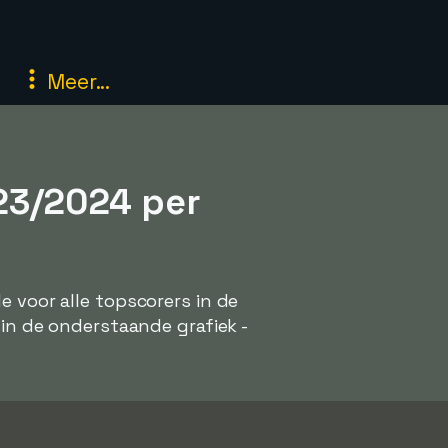
Meer...
23/2024 per
e voor alle topscorers in de
 in de onderstaande grafiek -