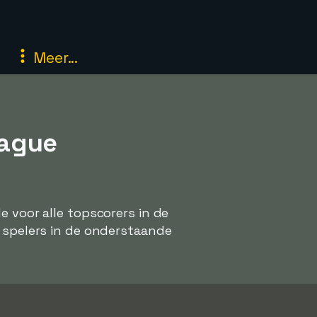
Meer...
eague
e voor alle topscorers in de
e spelers in de onderstaande