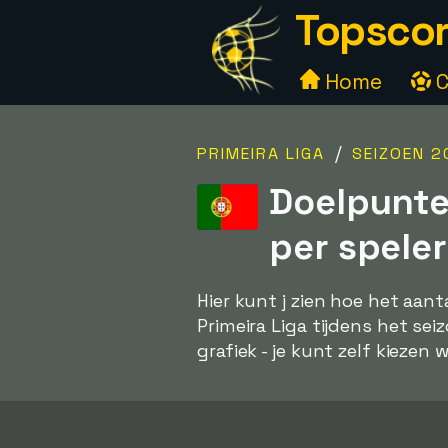
Topscor
Home
C
/
PRIMEIRA LIGA
SEIZOEN 2
Doelpunte
per speler
Hier kunt j zien hoe het aan
Primeira Liga tijdens het se
grafiek - je kunt zelf kiezen w