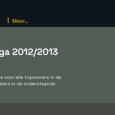
Meer...
iga 2012/2013
e voor alle topscorers in de
pelers in de onderstaande