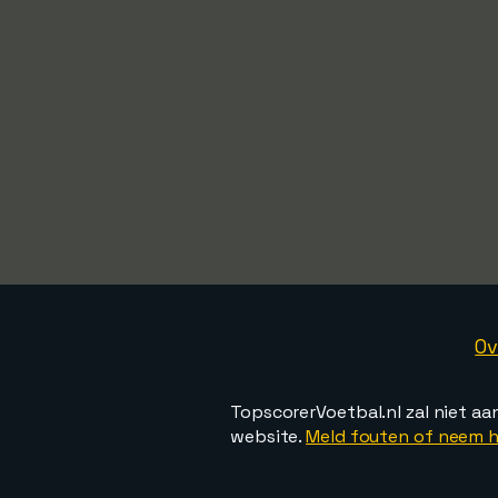
Ov
TopscorerVoetbal.nl zal niet aa
website.
Meld fouten of neem h