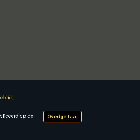
eleid
bliceerd op de
Overige taal