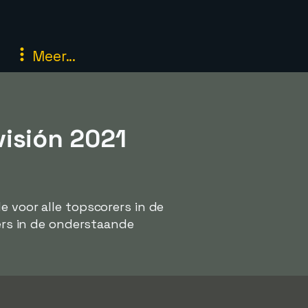
Meer...
isión 2021
e voor alle topscorers in de
lers in de onderstaande