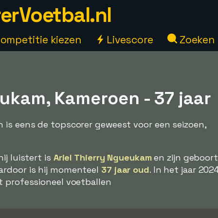
erVoetbal.nl
ompetitie kiezen
Livescore
Zoeken
eukam, Kameroen - 37 jaar
 is eens de topscorer geweest voor een seizoen,
j luistert is
Ariel Thierry Ngueukam
en zijn geboo
ardoor is hij momenteel
37 jaar oud
. In het jaar 202
t professioneel voetballen