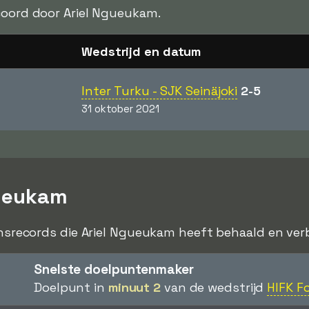
oord door Ariel Ngueukam.
Wedstrijd en datum
Inter Turku - SJK Seinäjoki
2-5
31 oktober 2021
gueukam
ensrecords die Ariel Ngueukam heeft behaald en verbr
Snelste doelpuntenmaker
Doelpunt in
minuut 2
van de wedstrijd
HIFK Fo