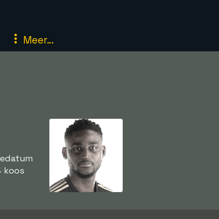
Meer...
rtedatum
4 koos