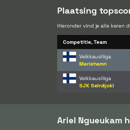
Plaatsing topsco
Hieronder vind je alle keren
Competitie, Team
Veikkausliiga
Mariehamn
Veikkausliiga
SJK Seinäjoki
Ariel Ngueukam h