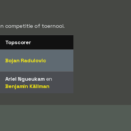
en competitie of toernooi.
Topscorer
Bojan Radulovic
Ariel Ngueukam
en
Benjamin Källman