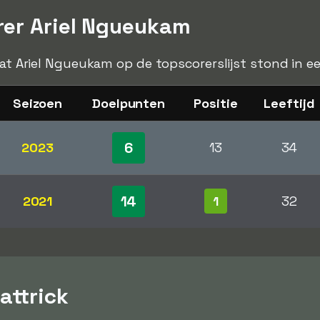
rer Ariel Ngueukam
 dat Ariel Ngueukam op de topscorerslijst stond in e
Seizoen
Doelpunten
Positie
Leeftijd
6
2023
13
34
14
2021
1
32
attrick