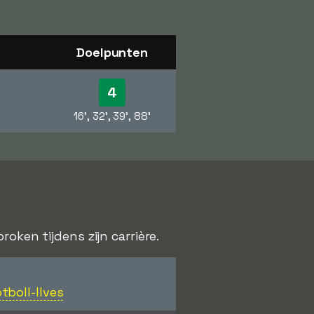
Doelpunten
4
16', 32', 39', 88'
oken tijdens zijn carrière.
tboll-Ilves