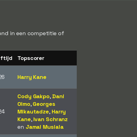
ond in een competitie of
ftijd
Topscorer
26
Harry Kane
Cody Gakpo
,
Dani
Olmo
,
Georges
24
Mikautadze
,
Harry
Kane
,
Ivan Schranz
en
Jamal Musiala