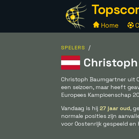
Topscor
Home
C
/
SPELERS
Christoph 
Christoph Baumgartner uit O
een seizoen, maar heeft ge
Europees Kampioenschap 202
Vandaag is hij
27 jaar oud
, g
normale posities zijn aanval
voor Oostenrijk gespeeld en