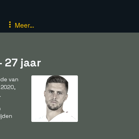
Meer...
 27 jaar
nde van
 2020,
.
n
ijden