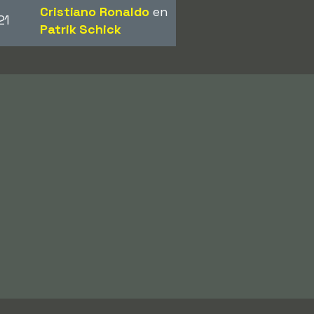
Cristiano Ronaldo
en
21
Patrik Schick