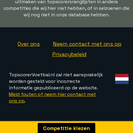
uitmaken van topscorersranglijsten in andere
competities die wij hier niet hebben, of in seizoenen die
wij nog niet in onze database hebben.
Over ons
Neem contact met ons op
Privacybeleid
TopscorerVoetbal.nl zal niet aansprakelijk
worden gesteld voor incorrecte
informatie gepubliceerd op de website.
Meld fouten of neem hier contact met
ons op
.
Competitie kiezen