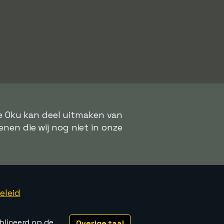
ke Oku kan deel uitmaken van
enen die wij nog niet in onze
eleid
bliceerd op de
Overige taal