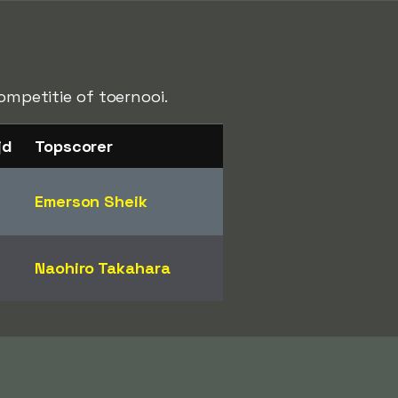
ompetitie of toernooi.
jd
Topscorer
Emerson Sheik
Naohiro Takahara