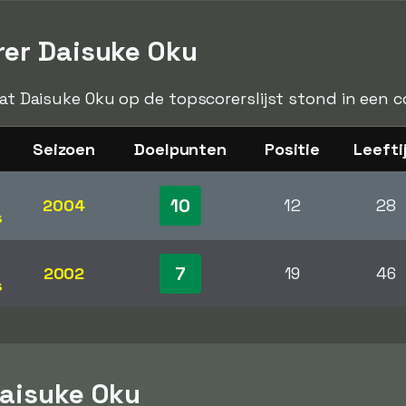
rer Daisuke Oku
dat Daisuke Oku op de topscorerslijst stond in een c
Seizoen
Doelpunten
Positie
Leefti
10
2004
12
28
s
7
2002
19
46
s
Daisuke Oku