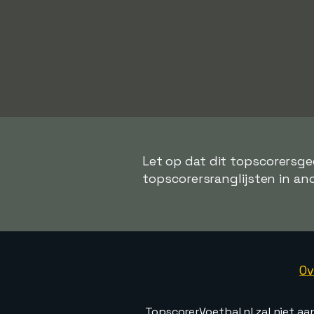
Let op dat dit topscorersge
topscorersranglijsten in and
Ov
TopscorerVoetbal.nl zal niet aa