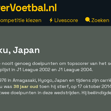
erVoetbal.nl
ompetitie kiezen
Livescore
Zoeken
ku, Japan
 nooit genoeg doelpunten om topscorer van het se
oplijst in J1 League 2002 en J1 League 2004.
1976 in Amagasaki, Hyogo, Japan en tijdens zijn carri
ku was
38 jaar oud
toen hij stierf, op 17 oktober 2014
ee doelpunten in deze wedstrijden. Hij beëindigde z