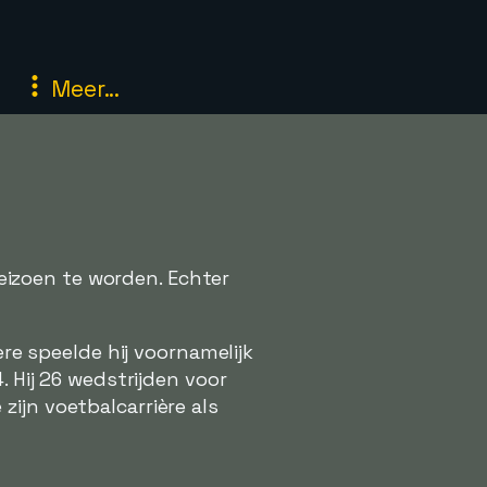
Meer...
izoen te worden. Echter
ère speelde hij voornamelijk
. Hij 26 wedstrijden voor
ijn voetbalcarrière als