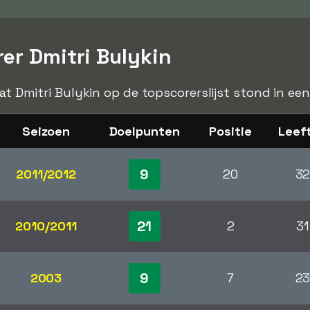
er Dmitri Bulykin
dat Dmitri Bulykin op de topscorerslijst stond in ee
Seizoen
Doelpunten
Positie
Leeft
9
2011/2012
20
3
21
2010/2011
2
31
9
2003
7
2