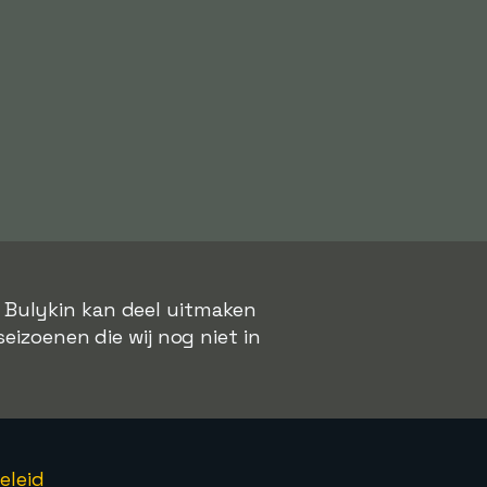
i Bulykin kan deel uitmaken
seizoenen die wij nog niet in
eleid