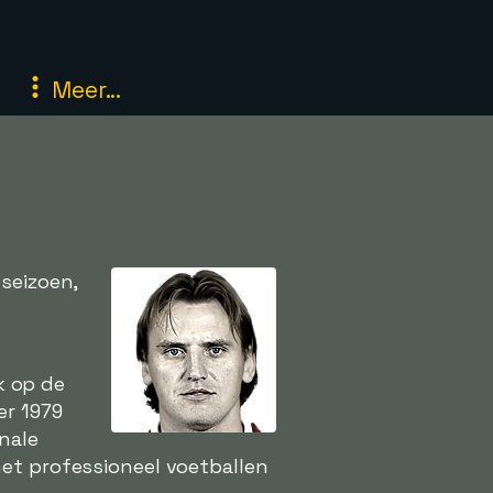
Meer...
seizoen,
r
jk op de
er 1979
nale
met professioneel voetballen