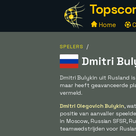
Topscor
Home
C
/
SPELERS
Dmitri Bul
Dmitri Bulykin uit Rusland i
maar heeft geavanceerde plaa
vermeld.
Dmitri Olegovich Bulykin
, wa
positie van aanvaller speelde
in Moscow, Russian SFSR, Rus
teamwedstrijden voor Ruslan