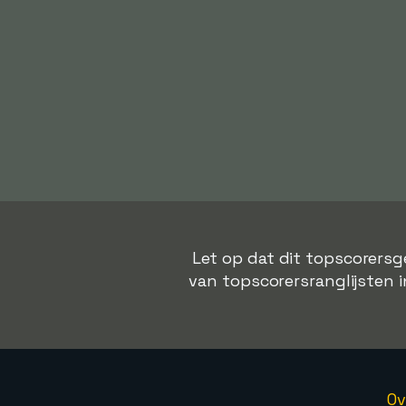
Let op dat dit topscorersg
van topscorersranglijsten in
Ov