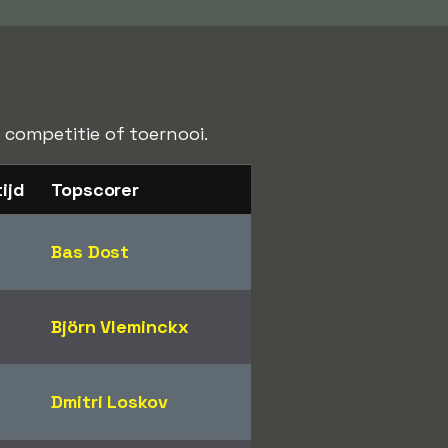
n competitie of toernooi.
ijd
Topscorer
2
Bas Dost
Björn Vleminckx
3
Dmitri Loskov