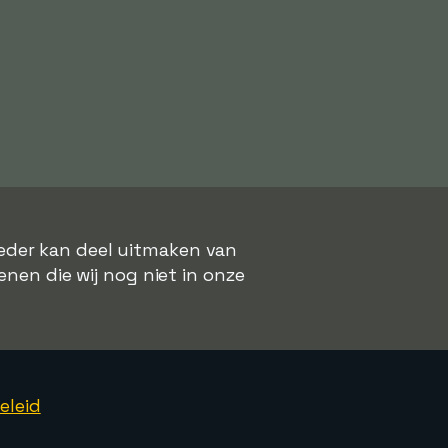
lieder kan deel uitmaken van
enen die wij nog niet in onze
eleid