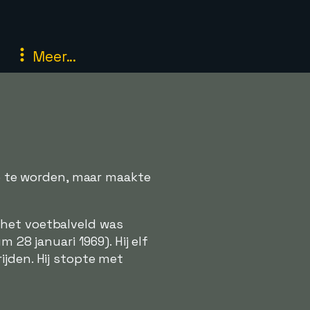
Meer...
ie te worden, maar maakte
het voetbalveld was
28 januari 1969). Hij elf
ijden. Hij stopte met