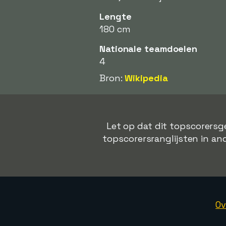
Lengte
180 cm
Nationale teamdoelen
4
Bron:
Wikipedia
Let op dat dit topscorersge
topscorersranglijsten in and
Ov