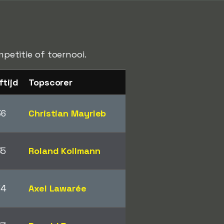
mpetitie of toernooi.
ftijd
Topscorer
36
Christian Mayrleb
35
Roland Kollmann
34
Axel Lawarée