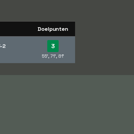
Doelpunten
3
3-2
55', 71', 81'