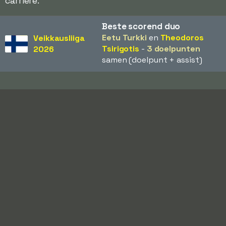
carrière.
Beste scorend duo
Eetu Turkki
en
Theodoros
Veikkausliiga
Tsirigotis
-
3 doelpunten
2026
samen (doelpunt + assist)