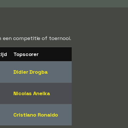
n een competitie of toernooi.
ijd
Topscorer
Didier Drogba
Nicolas Anelka
Cristiano Ronaldo