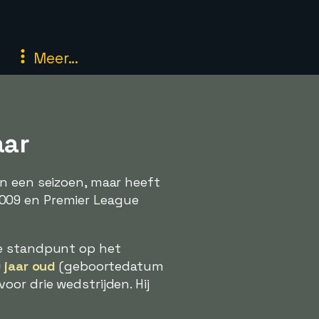
Meer...
aar
an een seizoen, maar heeft
009 en Premier League
e standpunt op het
 jaar oud
(geboortedatum
or drie wedstrijden. Hij