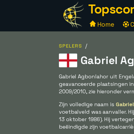
Topscor
Home
C
/
SPELERS
Gabriel Ag
Gabriel Agbonlahor uit Enge
geavanceerde plaatsingen i
2009/2010, zie hieronder ver
Zijn volledige naam is
Gabrie
voetbalveld was aanvaller. H
13 oktober 1986). Hij verteg
beëindigde zijn voetbalcarrièr