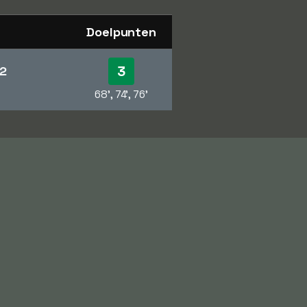
Doelpunten
3
2
68', 74', 76'