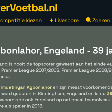
erVoetbal.nl
ompetitie kiezen
Livescore
Zoeken
bonlahor, Engeland - 39 j
land is nooit de topscorer geweest aan het einde v
n Premier League 2007/2008, Premier League 2008/2
meld.
l Imuetinyan Agbonlahor
en zijn meest voorkomend
ij werd geboren in Birmingham, Engeland en is nu
39
enwoordigde ook Engeland op nationaal teamniveau vo
e als speler in 2018.