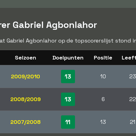
rer Gabriel Agbonlahor
dat Gabriel Agbonlahor op de topscorerslijst stond i
Seizoen
Doelpunten
Positie
Leeft
13
2009/2010
10
23
13
2008/2009
6
22
11
2007/2008
13
21