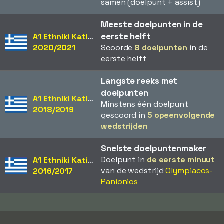
samen (doelpunt + assist)
Meeste doelpunten in de
eerste helft
A1 Ethniki Katigoria
2020/2021
Scoorde
8 doelpunten
in de
eerste helft
Langste reeks met
doelpunten
A1 Ethniki Katigoria
Minstens één doelpunt
2018/2019
gescoord in
5 opeenvolgende
wedstrijden
Snelste doelpuntenmaker
Doelpunt in
de eerste minuut
A1 Ethniki Katigoria
van de wedstrijd
Olympiacos-
2016/2017
Panionios