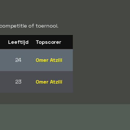
 competitie of toernooi.
Leeftijd
Topscorer
24
Omer Atzili
23
Omer Atzili