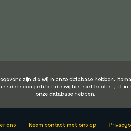
egevens zijn die wij in onze database hebben. Itam
 andere competities die wij hier niet hebben, of in 
onze database hebben.
er ons
Neem contact met ons op
Privacyb