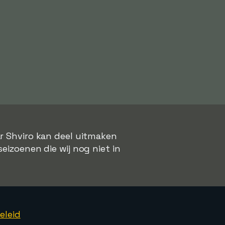
ar Shviro kan deel uitmaken
seizoenen die wij nog niet in
eleid