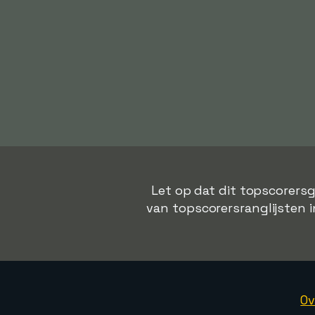
Let op dat dit topscorersg
van topscorersranglijsten in
Ov