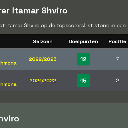
er Itamar Shviro
dat Itamar Shviro op de topscorerslijst stond in een
Seizoen
Doelpunten
Positie
12
2022/2023
7
 Shmona
15
2021/2022
2
 Shmona
hviro