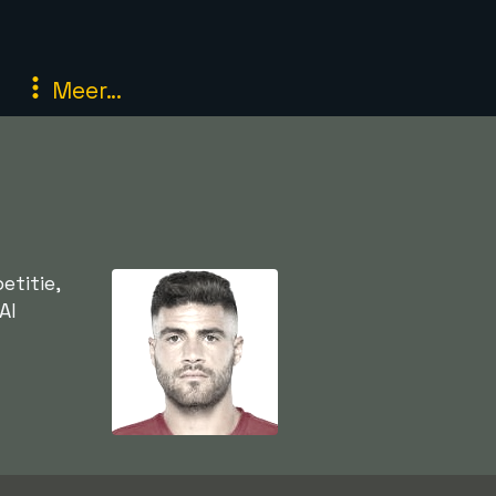
Meer...
etitie,
Al