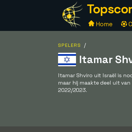
Topscor
Home
C
/
SPELERS
Itamar Shvi
Itamar Shviro uit Israël is 
maar hij maakte deel uit van 
2022/2023.