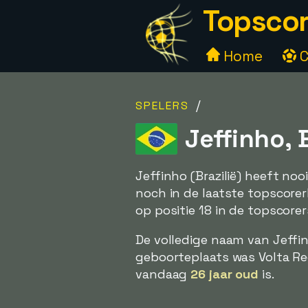
Topscor
Home
C
/
SPELERS
Jeffinho, B
Jeffinho (Brazilië) heeft n
noch in de laatste topscorer
op positie 18 in de topscorers
De volledige naam van Jeffi
geboorteplaats was Volta Red
vandaag
26 jaar oud
is.