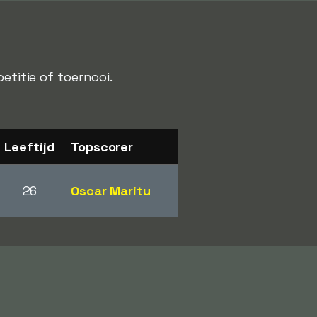
etitie of toernooi.
Leeftijd
Topscorer
26
Oscar Maritu