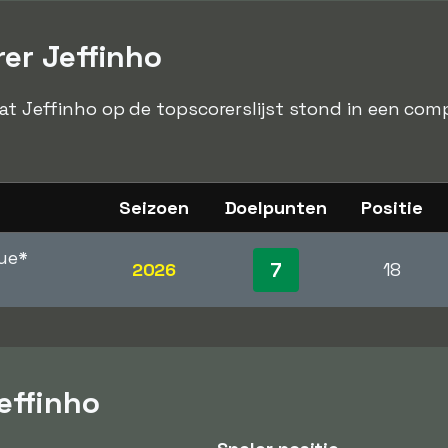
er Jeffinho
dat Jeffinho op de topscorerslijst stond in een comp
Seizoen
Doelpunten
Positie
ue
*
7
2026
18
effinho