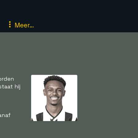
Meer...
orden
taat hij
anaf