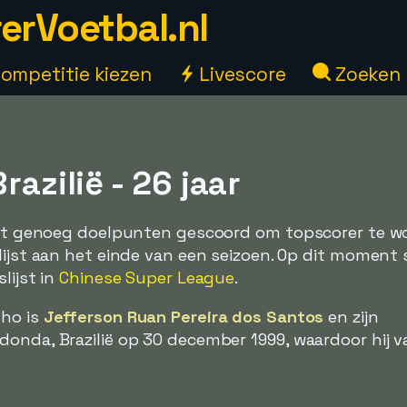
erVoetbal.nl
ompetitie kiezen
Livescore
Zoeken
razilië - 26 jaar
ooit genoeg doelpunten gescoord om topscorer te w
lijst aan het einde van een seizoen. Op dit moment s
lijst in
Chinese Super League
.
nho is
Jefferson Ruan Pereira dos Santos
en zijn
onda, Brazilië op 30 december 1999, waardoor hij v