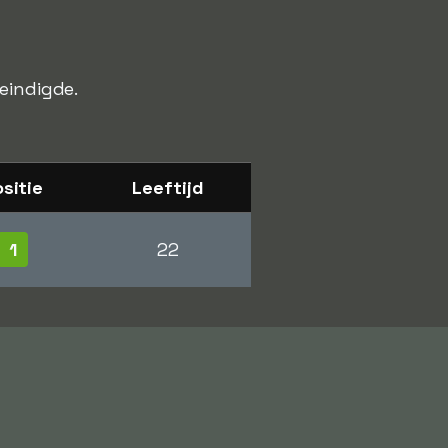
eindigde.
sitie
Leeftijd
1
22