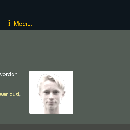
Meer...
 worden
jaar oud
,