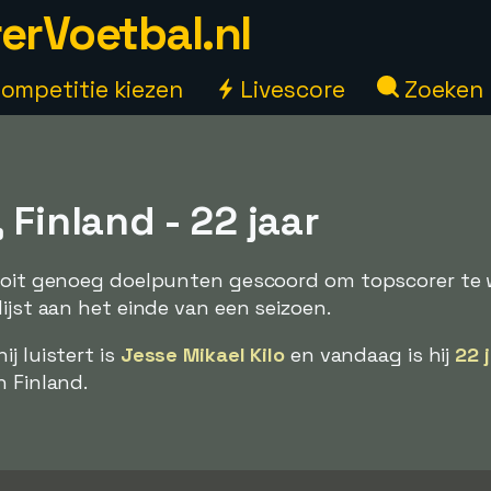
erVoetbal.nl
ompetitie kiezen
Livescore
Zoeken
 Finland - 22 jaar
nooit genoeg doelpunten gescoord om topscorer te
ijst aan het einde van een seizoen.
j luistert is
Jesse Mikael Kilo
en vandaag is hij
22 
n Finland.