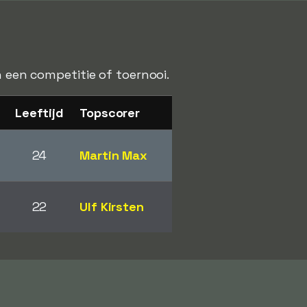
n een competitie of toernooi.
Leeftijd
Topscorer
24
Martin Max
22
Ulf Kirsten