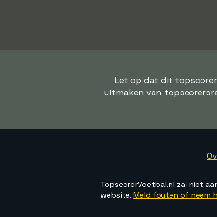
Let op dat dit topscore
uitmaken van topscorersrang
Ov
TopscorerVoetbal.nl zal niet aa
website.
Meld fouten of neem h