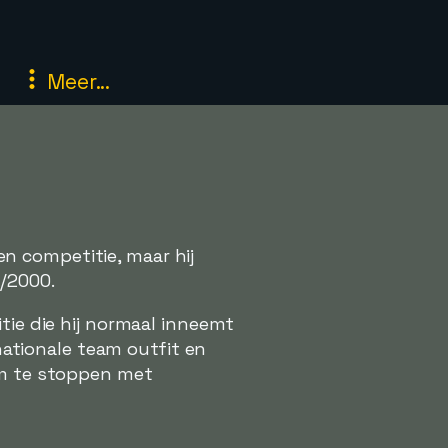
Meer...
n competitie, maar hij
9/2000.
tie die hij normaal inneemt
 nationale team outfit en
 om te stoppen met