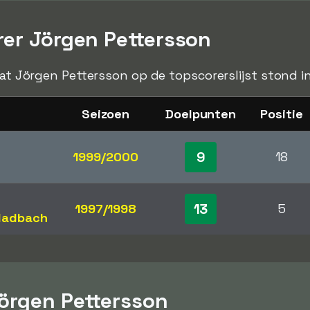
rer Jörgen Pettersson
 dat Jörgen Pettersson op de topscorerslijst stond i
Seizoen
Doelpunten
Positie
9
1999/2000
18
13
1997/1998
5
ladbach
Jörgen Pettersson