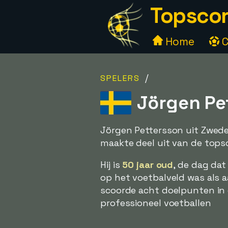
Topscor
Home
C
/
SPELERS
Jörgen Pe
Jörgen Pettersson uit Zwede
maakte deel uit van de topsc
Hij is
50 jaar oud
, de dag dat
op het voetbalveld was als aa
scoorde acht doelpunten in d
professioneel voetballen