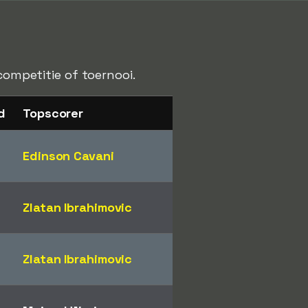
competitie of toernooi.
d
Topscorer
Edinson Cavani
Zlatan Ibrahimovic
Zlatan Ibrahimovic