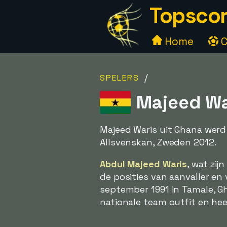
Topscor
Home
C
/
SPELERS
Majeed War
Majeed Waris uit Ghana werd
Allsvenskan, Zweden 2012.
Abdul Majeed Waris
, wat zij
de posities van aanvaller en 
september 1991 in Tamale, Gha
nationale team outfit en hee