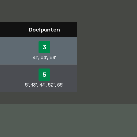
Doelpunten
3
41', 64', 84'
5
5', 13', 44', 52', 65'