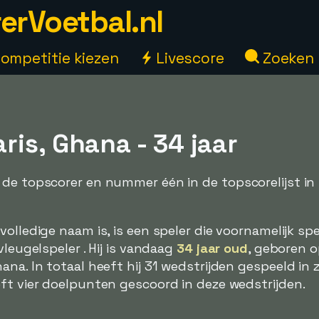
erVoetbal.nl
ompetitie kiezen
Livescore
Zoeken
is, Ghana - 34 jaar
 de topscorer en nummer één in de topscorelijst in
n volledige naam is, is een speler die voornamelijk sp
vleugelspeler . Hij is vandaag
34 jaar oud
, geboren o
na. In totaal heeft hij 31 wedstrijden gespeeld in z
ft vier doelpunten gescoord in deze wedstrijden.