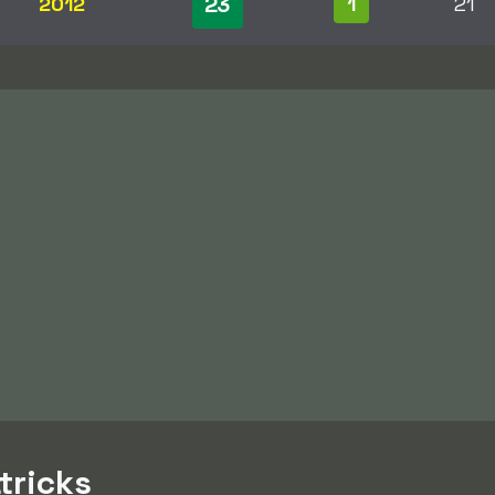
23
2012
1
21
tricks