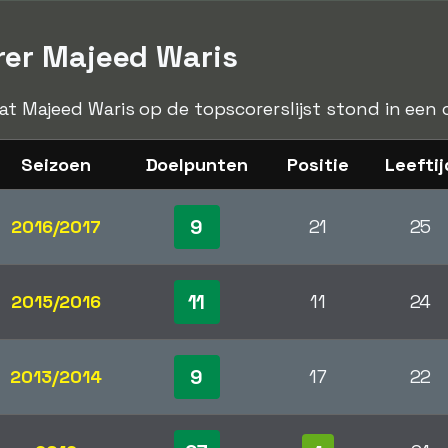
rer Majeed Waris
dat Majeed Waris op de topscorerslijst stond in een 
Seizoen
Doelpunten
Positie
Leeftij
9
2016/2017
21
25
11
2015/2016
11
24
9
2013/2014
17
22