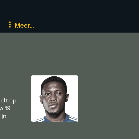
Meer...
eelt op
p 19
ijn