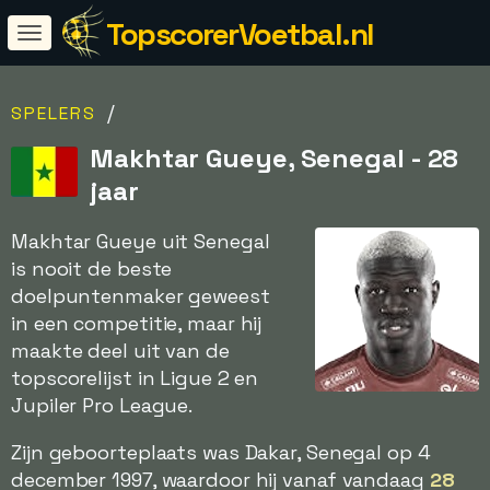
TopscorerVoetbal.nl
/
SPELERS
Makhtar Gueye, Senegal - 28
jaar
Makhtar Gueye uit Senegal
is nooit de beste
doelpuntenmaker geweest
in een competitie, maar hij
maakte deel uit van de
topscorelijst in Ligue 2 en
Jupiler Pro League.
Zijn geboorteplaats was Dakar, Senegal op 4
december 1997, waardoor hij vanaf vandaag
28