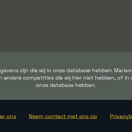
gevens zijn die wij in onze database hebben. Mari
 andere competities die wij hier niet hebben, of in 
onze database hebben.
er ons
Neem contact met ons op
Privacyb