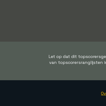
Let op dat dit topscorersge
van topscorersranglijsten in
Ov