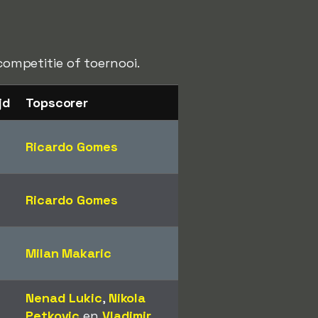
 competitie of toernooi.
jd
Topscorer
Ricardo Gomes
Ricardo Gomes
Milan Makaric
Nenad Lukic
,
Nikola
Petkovic
en
Vladimir