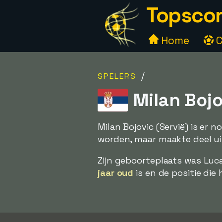
Topscor
Home
C
/
SPELERS
Milan Bojo
Milan Bojovic (Servië) is er 
worden, maar maakte deel uit 
Zijn geboorteplaats was Luca
jaar oud
is en de positie die 