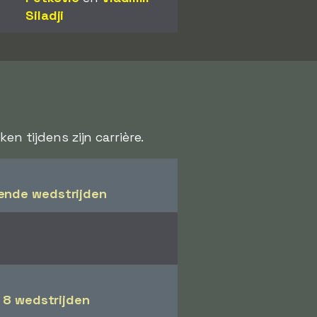
Siladji
en tijdens zijn carrière.
ende wedstrijden
n
8 wedstrijden