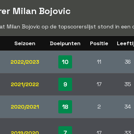
er Milan Bojovic
dat Milan Bojovic op de topscorerslijst stond in een
Seizoen
Doelpunten
Positie
Leefti
10
2022/2023
11
36
9
2021/2022
17
35
18
2020/2021
2
34
7
2019/2020
17
33