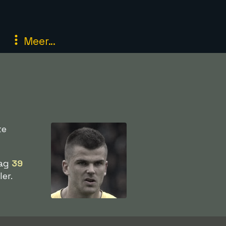
Meer...
te
aag
39
er.