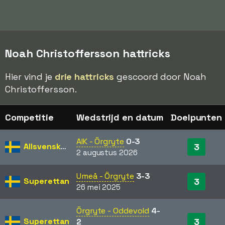
Noah Christoffersson hattricks
Hier vind je
drie hattricks
gescoord door Noah
Christoffersson.
Competitie
Wedstrijd en datum
Doelpunten
AIK - Örgryte
0-3
Allsvenskan
3
2 augustus 2026
Umeå - Örgryte
3-3
Superettan
3
26 mei 2025
Örgryte - Oddevold
4-
Superettan
3
2