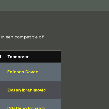
 in een competitie of
d
Topscorer
Edinson Cavani
Zlatan Ibrahimovic
Cristiano Ronaldo