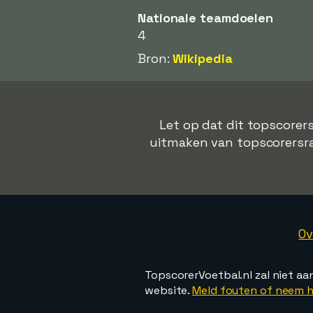
Nationale teamdoelen
4
Bron:
Wikipedia
Let op dat dit topscorers
uitmaken van topscorersrang
Ov
TopscorerVoetbal.nl zal niet aa
website.
Meld fouten of neem h