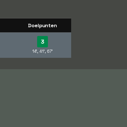
Doelpunten
3
14', 41', 67'