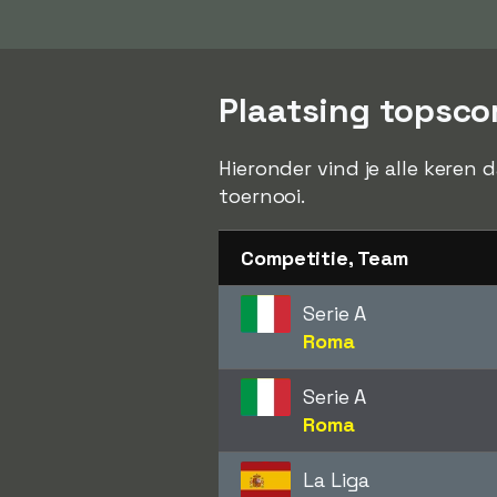
Plaatsing topsco
Hieronder vind je alle keren 
toernooi.
Competitie, Team
Serie A
Roma
Serie A
Roma
La Liga