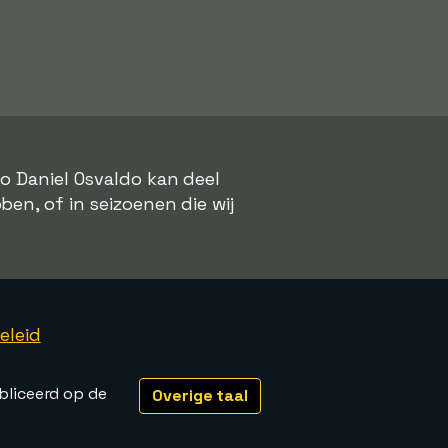
lo Daniel Osvaldo kan deel
ben, of in seizoenen die wij
eleid
bliceerd op de
Overige taal