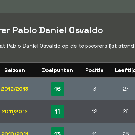
rer Pablo Daniel Osvaldo
dat Pablo Daniel Osvaldo op de topscorerslijst stond
Seizoen
Doelpunten
Positie
Leeftij
16
2012/2013
3
27
11
2011/2012
12
26
13
2010/2011
11
25