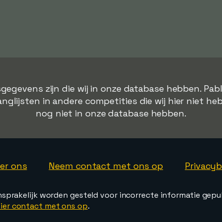
gegevens zijn die wij in onze database hebben. Pab
lijsten in andere competities die wij hier niet heb
nog niet in onze database hebben.
er ons
Neem contact met ons op
Privacyb
nsprakelijk worden gesteld voor incorrecte informatie gepu
ier contact met ons op
.