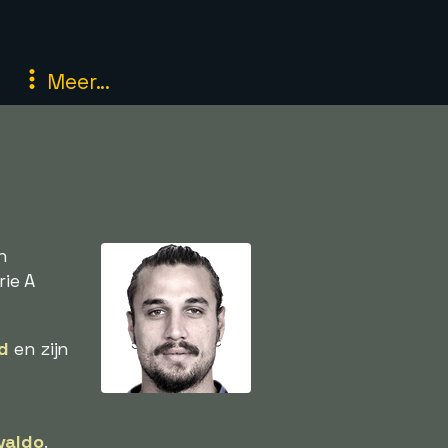
Meer...
n
rie A
d
en zijn
n
valdo
.