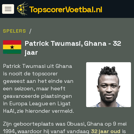
TopscorerVoetbal.nl
/
SPELERS
Patrick Twumasi, Ghana - 32
jaar
Patrick Twumasi uit Ghana
is nooit de topscorer
geweest aan het einde van
een seizoen, maar heeft
geavanceerde plaatsingen
in Europa League en Ligat
HaAl, zie hieronder vermeld.
Zijn geboorteplaats was Obuasi, Ghana op 9 mei
1994, waardoor hij vanaf vandaag
32 jaar oud
is