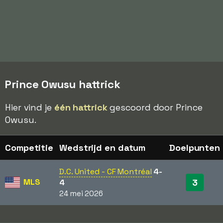
Prince Owusu hattrick
Hier vind je
één hattrick
gescoord door Prince
Owusu.
Competitie
Wedstrijd en datum
Doelpunten
D.C. United - CF Montréal
4-
MLS
3
4
24 mei 2026