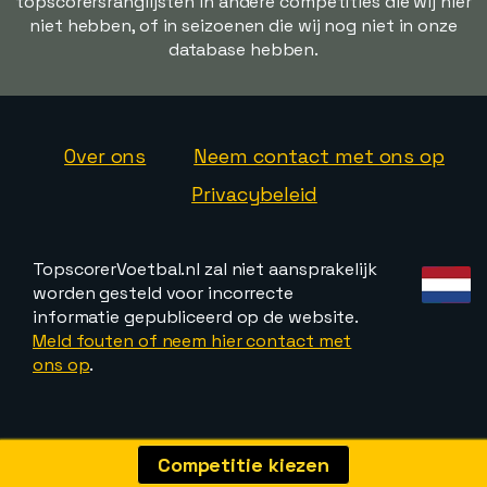
topscorersranglijsten in andere competities die wij hier
niet hebben, of in seizoenen die wij nog niet in onze
database hebben.
Over ons
Neem contact met ons op
Privacybeleid
TopscorerVoetbal.nl zal niet aansprakelijk
worden gesteld voor incorrecte
informatie gepubliceerd op de website.
Meld fouten of neem hier contact met
ons op
.
Competitie kiezen