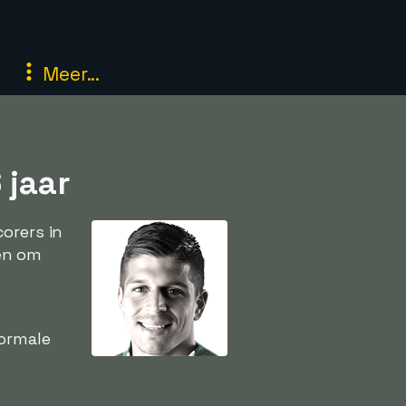
Meer...
 jaar
orers in
en om
normale