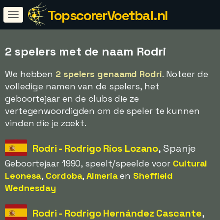
TopscorerVoetbal.nl
2 spelers met de naam Rodri
We hebben
2 spelers genaamd Rodri
. Noteer de
volledige namen van de spelers, het
geboortejaar en de clubs die ze
vertegenwoordigden om de speler te kunnen
vinden die je zoekt.
Rodri - Rodrigo Ríos Lozano
, Spanje
Geboortejaar 1990, speelt/speelde voor
Cultural
Leonesa
,
Cordoba
,
Almeria
en
Sheffield
Wednesday
Rodri - Rodrigo Hernández Cascante
,