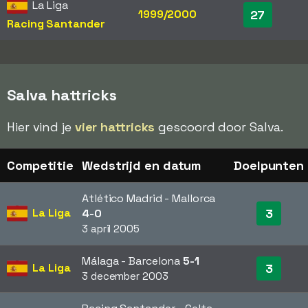
La Liga
1999/2000
27
Racing Santander
Salva hattricks
Hier vind je
vier hattricks
gescoord door Salva.
Competitie
Wedstrijd en datum
Doelpunten
Atlético Madrid - Mallorca
La Liga
3
4-0
3 april 2005
Málaga - Barcelona
5-1
La Liga
3
3 december 2003