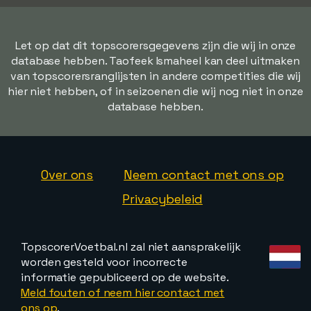
Let op dat dit topscorersgegevens zijn die wij in onze
database hebben. Taofeek Ismaheel kan deel uitmaken
van topscorersranglijsten in andere competities die wij
hier niet hebben, of in seizoenen die wij nog niet in onze
database hebben.
Over ons
Neem contact met ons op
Privacybeleid
TopscorerVoetbal.nl zal niet aansprakelijk
worden gesteld voor incorrecte
informatie gepubliceerd op de website.
Meld fouten of neem hier contact met
ons op
.