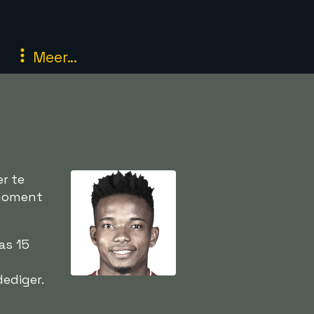
Meer...
r te
 moment
as 15
ediger.