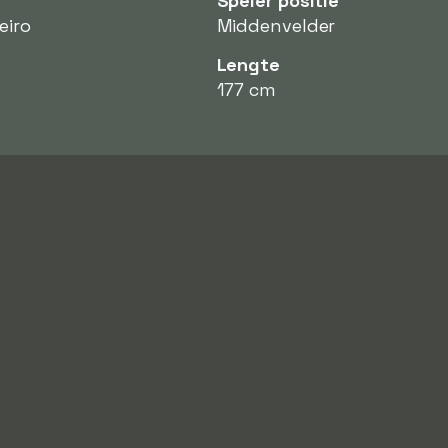
Speler positie
eiro
Middenvelder
Lengte
177 cm