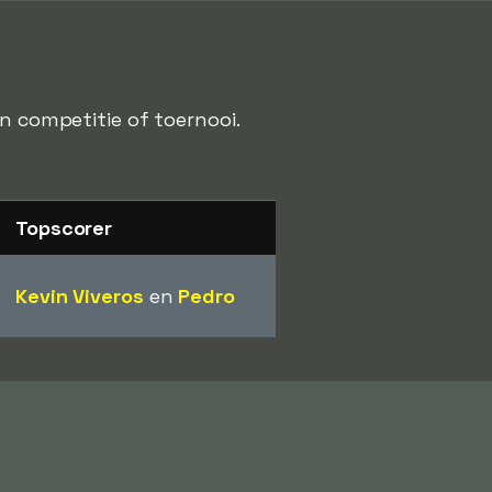
en competitie of toernooi.
Topscorer
Kevin Viveros
en
Pedro