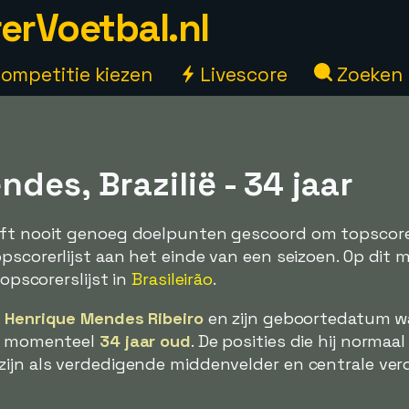
erVoetbal.nl
ompetitie kiezen
Livescore
Zoeken
des, Brazilië - 34 jaar
eft nooit genoeg doelpunten gescoord om topscore
pscorerlijst aan het einde van een seizoen. Op dit
topscorerslijst in
Brasileirão
.
 Henrique Mendes Ribeiro
en zijn geboortedatum w
ij momenteel
34 jaar oud
. De posities die hij normaal
ijn als verdedigende middenvelder en centrale verd