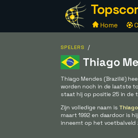
Topscor
Home
C
/
SPELERS
Thiago Men
Thiago Mendes (Brazilië) he
worden noch in de laatste to
staat hij op positie 25 in de 
Zijn volledige naam is
Thiago
maart 1992 en daardoor is h
inneemt op het voetbalveld z