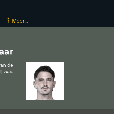
Meer...
aar
van de
j was.