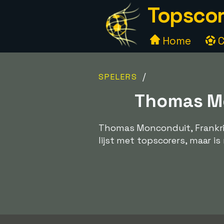
Topscor
Home
C
/
SPELERS
Thomas Mo
Thomas Monconduit, Frankrij
lijst met topscorers, maar i