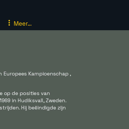
Meer...
in Europees Kampioenschap ,
de op de posities van
969 in Hudiksvall, Zweden.
ijden. Hij beëindigde zijn