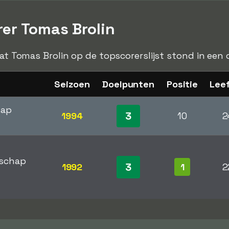
rer Tomas Brolin
dat Tomas Brolin op de topscorerslijst stond in een 
Seizoen
Doelpunten
Positie
Leef
hap
3
1994
10
2
schap
3
1992
1
2