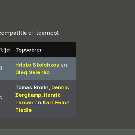
competitie of toernooi.
tijd
Topscorer
Hristo Stoichkov
en
4
Oleg Salenko
Tomas Brolin
,
Dennis
Bergkamp
,
Henrik
2
Larsen
en
Karl-Heinz
Riedle