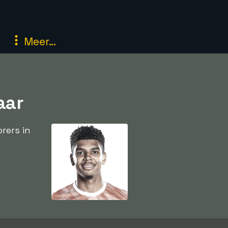
Meer...
aar
rers in