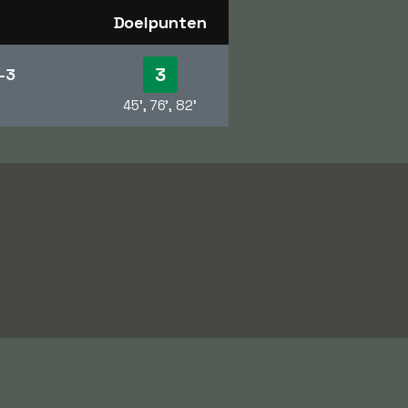
Doelpunten
3
-3
45', 76', 82'