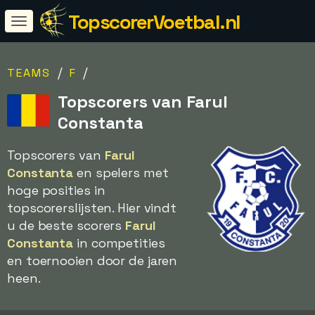
TopscorerVoetbal.nl
/
/
TEAMS
F
Topscorers van Farul
Constanta
Topscorers van
Farul
Constanta
en spelers met
hoge posities in
topscorerslijsten. Hier vindt
u de beste scorers
Farul
Constanta
in competities
en toernooien door de jaren
heen.