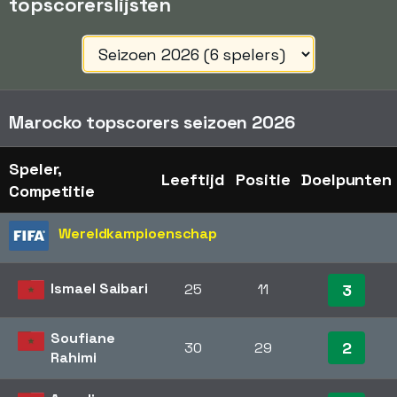
topscorerslijsten
Marocko topscorers seizoen 2026
Speler,
Leeftijd
Positie
Doelpunten
Competitie
Wereldkampioenschap
Ismael Saibari
25
11
3
Soufiane
2
30
29
Rahimi