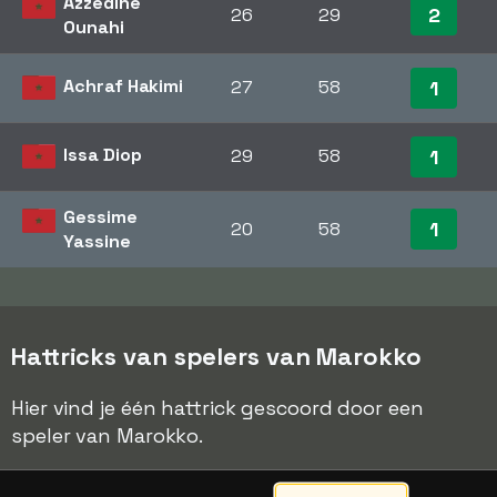
Azzedine
2
26
29
Ounahi
Achraf Hakimi
27
58
1
Issa Diop
29
58
1
Gessime
1
20
58
Yassine
Hattricks van spelers van Marokko
Hier vind je één hattrick gescoord door een
speler van Marokko.