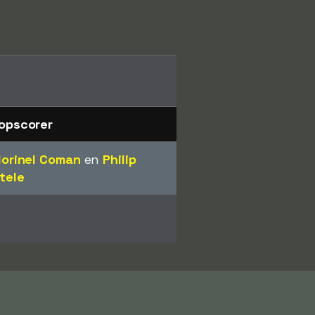
opscorer
lorinel Coman
en
Philip
tele