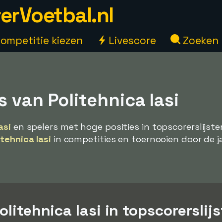
erVoetbal.nl
ompetitie kiezen
Livescore
Zoeken
 van Politehnica Iasi
asi
en spelers met hoge posities in topscorerslijsten
itehnica Iasi
in competities en toernooien door de j
olitehnica Iasi in topscorerslij