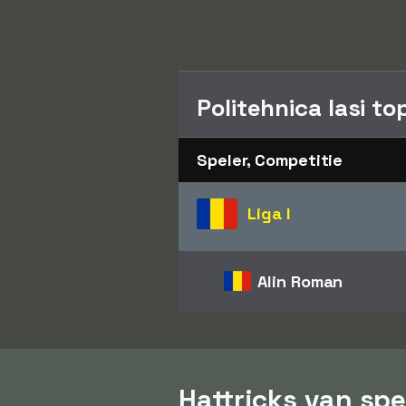
Politehnica Iasi t
Speler, Competitie
Liga I
Alin Roman
Hattricks van spe