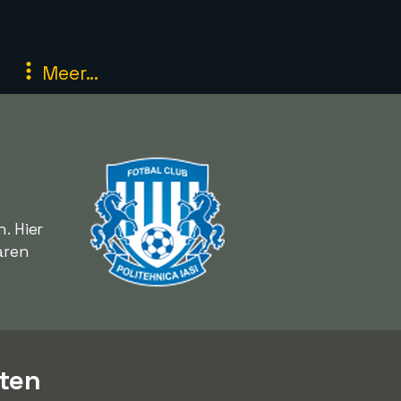
Meer...
. Hier
aren
sten