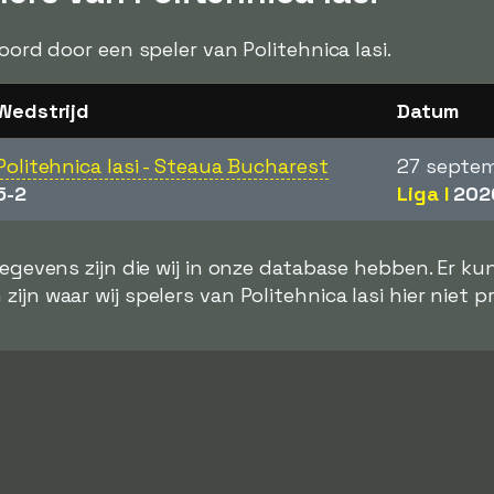
coord door een speler van Politehnica Iasi.
Wedstrijd
Datum
Politehnica Iasi - Steaua Bucharest
27 septe
5-2
Liga I
202
gegevens zijn die wij in onze database hebben. Er k
zijn waar wij spelers van Politehnica Iasi hier niet 