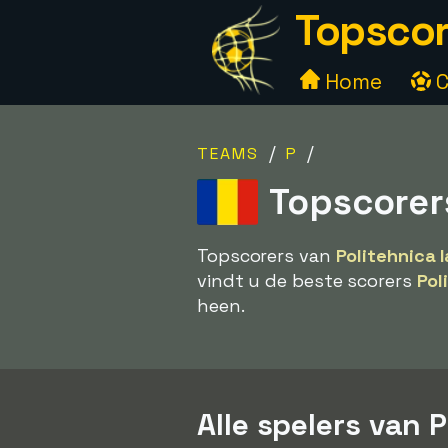
Topscor
Home
C
/
/
TEAMS
P
Topscorers
Topscorers van
Politehnica I
vindt u de beste scorers
Pol
heen.
Alle spelers van P