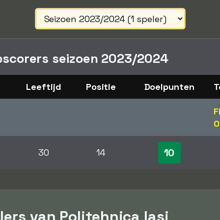
opscorers seizoen 2023/2024
Leeftijd
Positie
Doelpunten
T
F
O
10
30
14
lers van Politehnica Iasi