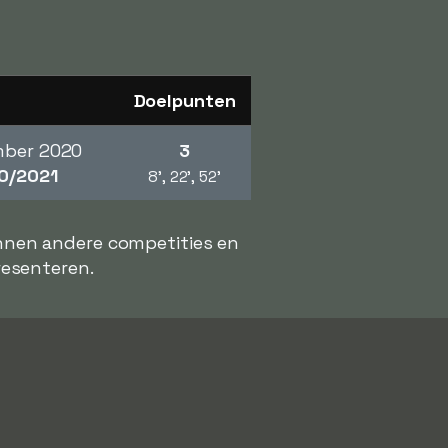
Doelpunten
mber 2020
3
0/2021
8', 22', 52'
unnen andere competities en
presenteren.