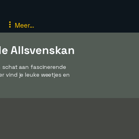
Meer...
de Allsvenskan
en schat aan fascinerende
r vind je leuke weetjes en