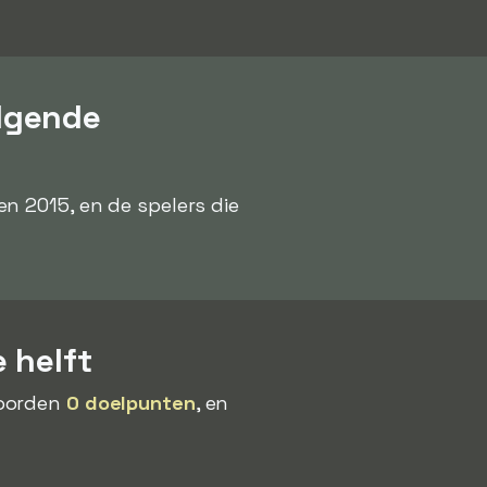
lgende
en 2015, en de spelers die
 helft
coorden
0 doelpunten
, en