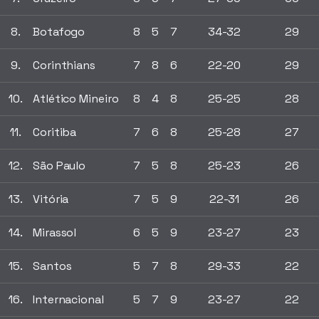
8.
Botafogo
8
5
7
34-32
29
9.
Corinthians
7
8
6
22-20
29
10.
Atlético Mineiro
8
4
8
25-25
28
11.
Coritiba
7
6
8
25-28
27
12.
São Paulo
7
5
8
25-23
26
13.
Vitória
7
5
9
22-31
26
14.
Mirassol
6
5
9
23-27
23
15.
Santos
5
7
8
29-33
22
16.
Internacional
5
7
9
23-27
22