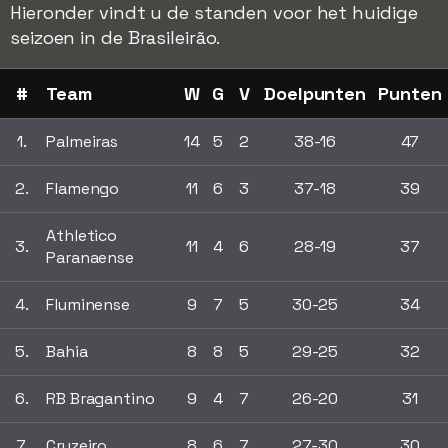
Hieronder vindt u de standen voor het huidige
seizoen in de Brasileirão.
#
Team
W
G
V
Doelpunten
Punten
1.
Palmeiras
14
5
2
38-16
47
2.
Flamengo
11
6
3
37-18
39
Athletico
3.
11
4
6
28-19
37
Paranaense
4.
Fluminense
9
7
5
30-25
34
5.
Bahia
8
8
5
29-25
32
6.
RB Bragantino
9
4
7
26-20
31
7.
Cruzeiro
8
6
7
27-30
30