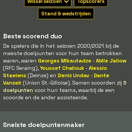
Wissel seizoen
Topscorers
Stand & wedstrijden
Beste scorend duo
De spelers die in het seizoen 2020/2021 bij de
meeste doelpunten voor hun team betrokken
waren, waren
Georges Mikautadze
-
Ablie Jallow
(RFC Seraing),
Youssef Challouk
-
Alessio
Staelens
(Deinze) en
Deniz Undav
-
Dante
Vanzeir
(Union St.-Gilloise). Samen scoorden zij
5
doelpunten
voor hun teams, waarbij de een
scoorde en de ander assisteerde.
Snelste doelpuntenmaker