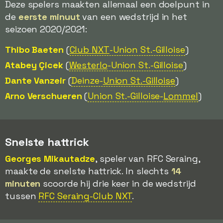
Deze spelers maakten allemaal een doelpunt in
de
eerste minuut
van een wedstrijd in het
seizoen 2020/2021:
Thibo Baeten
(
Club NXT
-Union St.-Gilloise
)
Atabey Çicek
(
Westerlo
-Union St.-Gilloise
)
Dante Vanzeir
(
Deinze-
Union St.-Gilloise
)
Arno Verschueren
(
Union St.-Gilloise-
Lommel
)
Snelste hattrick
Georges Mikautadze
, speler van RFC Seraing,
maakte de snelste hattrick. In slechts
14
minuten
scoorde hij drie keer in de wedstrijd
tussen
RFC Seraing-Club NXT
.